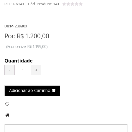
REF.:
RA141
| Cód. Produto:
141
De:
R$ 2.399,00
Por:
R$
1.200,00
(
Economize:
R$ 1.199,00)
Quantidade
Adicionar ao Carrinho