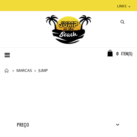
LINKS
0
ITEN(S)
Home
MARCAS
JUMP
PREÇO