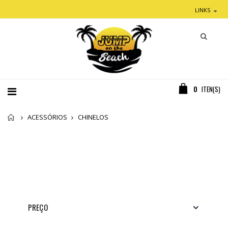
LINKS
0
ITEN(S)
Home
ACESSÓRIOS
CHINELOS
PREÇO