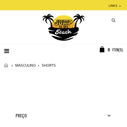
LINKS
0
ITEN(S)
Home
MASCULINO
SHORTS
PREÇO