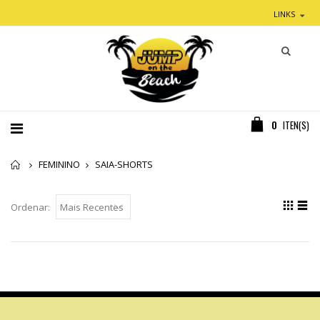
LINKS
0
ITEN(S)
Home
FEMININO
SAIA-SHORTS
Ordenar: