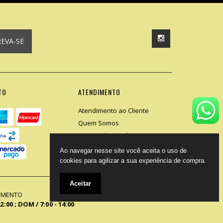
REVA-SE
TO
ATENDIMENTO
Atendimento ao Cliente
Quem Somos
Termos de Venda
Segurança
Ao navegar nesse site você aceita o uso de
cookies para agilizar a sua experiência de compra.
Aceitar
DIMENTO
22:00 ; DOM / 7:00 - 14:00