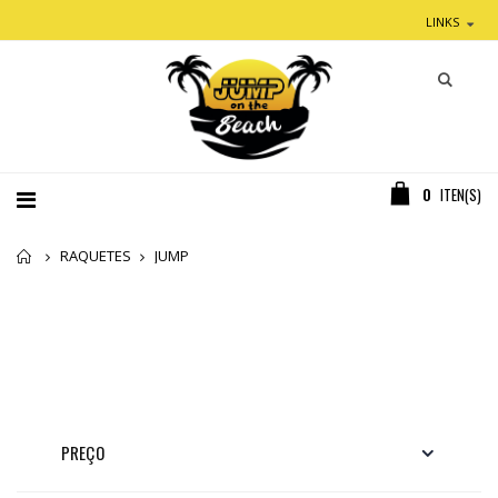
LINKS
0
ITEN(S)
Home
RAQUETES
JUMP
PREÇO