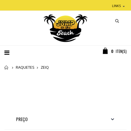
LINKS
0
ITEN(S)
Home
RAQUETES
ZEIQ
PREÇO