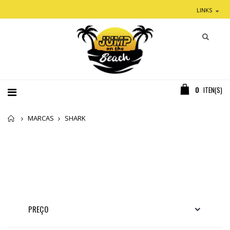
LINKS
0
ITEN(S)
Home
MARCAS
SHARK
PREÇO