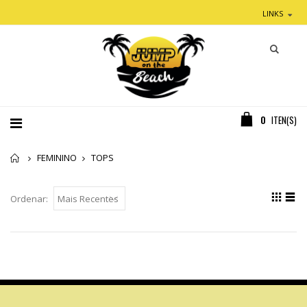
LINKS
0
ITEN(S)
Home
FEMININO
TOPS
Ordenar: