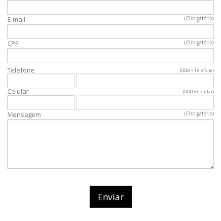
E-mail
(Obrigatório)
CPF
(Obrigatório)
Telefone
(DDD + Telefone)
Celular
(DDD + Celular)
Mensagem
(Obrigatório)