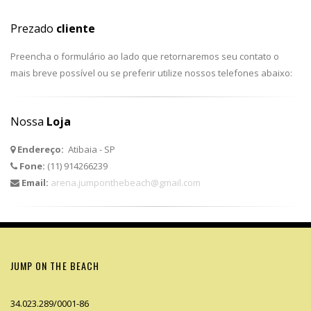
Prezado
cliente
Preencha o formulário ao lado que retornaremos seu contato o
mais breve possível ou se preferir utilize nossos telefones abaixo:
Nossa
Loja
Endereço:
Atibaia - SP
Fone:
(11) 914266239
Email:
arena.jumponthebeach@gmail.com
JUMP ON THE BEACH
34.023.289/0001-86