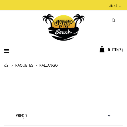
LINKS
0
ITEN(S)
Home
RAQUETES
KALLANGO
PREÇO