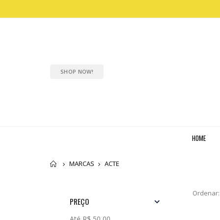
SHOP NOW!
HOME
Home
MARCAS
ACTE
Ordenar:
PREÇO
Até R$ 50,00