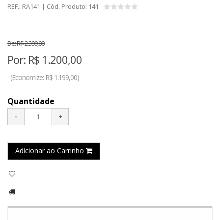
REF.:
RA141
| Cód. Produto:
141
De:
R$ 2.399,00
Por:
R$
1.200,00
(
Economize:
R$ 1.199,00)
Quantidade
Adicionar ao Carrinho